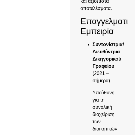
και αξιόπιστα
αποτελέσματα.
Επαγγελματικ
Εμπειρία
Συντονίστρια/
Διευθύντρια
Δικηγορικού
Γραφείου
(2021 –
σήμερα)
Υπεύθυνη
για τη
συνολική
διαχείριση
των
διοικητικών