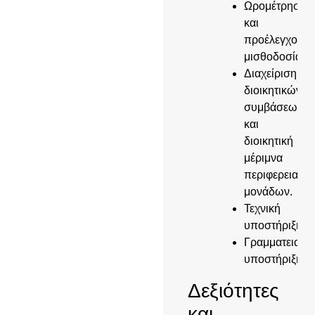
Ωρομέτρηση
και
προέλεγχος
μισθοδοσίας.
Διαχείριση
διοικητικών
συμβάσεων
και
διοικητική
μέριμνα
περιφερειακώ
μονάδων.
Τεχνική
υποστήριξη
Γραμματειακή
υποστήριξη
Δεξιότητες
και