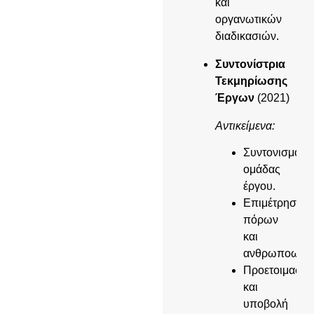
και
οργανωτικών
διαδικασιών.
Συντονίστρια
Τεκμηρίωσης
Έργων
(2021)
Αντικείμενα:
Συντονισμός
ομάδας
έργου.
Επιμέτρηση
πόρων
και
ανθρωποωρώ
Προετοιμασία
και
υποβολή